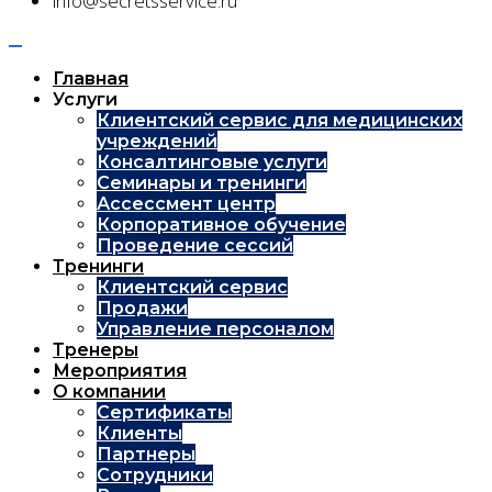
info@secretsservice.ru
Главная
Услуги
Клиентский сервис для медицинских
учреждений
Консалтинговые услуги
Семинары и тренинги
Ассессмент центр
Корпоративное обучение
Проведение сессий
Тренинги
Клиентский сервис
Продажи
Управление персоналом
Тренеры
Мероприятия
О компании
Сертификаты
Клиенты
Партнеры
Сотрудники