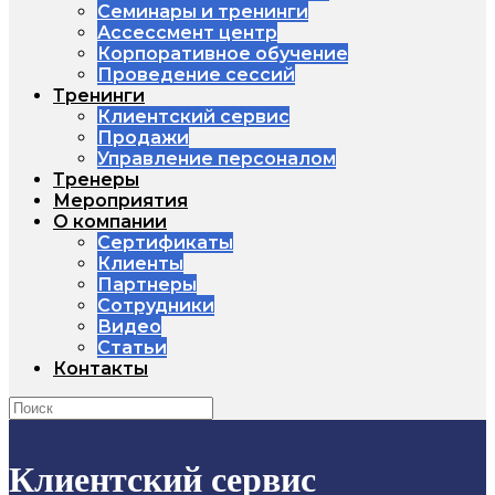
Семинары и тренинги
Ассессмент центр
Корпоративное обучение
Проведение сессий
Тренинги
Клиентский сервис
Продажи
Управление персоналом
Тренеры
Мероприятия
О компании
Сертификаты
Клиенты
Партнеры
Сотрудники
Видео
Статьи
Контакты
Клиентский сервис