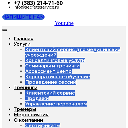
+7 (383) 214-71-60
info@secretsservice.ru
НАПИШИТЕ НАМ
Youtube
Главная
Услуги
Клиентский сервис для медицинских
учреждений
Консалтинговые услуги
Семинары и тренинги
Ассессмент центр
Корпоративное обучение
Проведение сессий
Тренинги
Клиентский сервис
Продажи
Управление персоналом
Тренеры
Мероприятия
О компании
Сертификаты