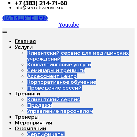
+7 (383) 214-71-60
info@secretsservice.ru
НАПИШИТЕ НАМ
Youtube
Главная
Услуги
Клиентский сервис для медицинских
учреждений
Консалтинговые услуги
Семинары и тренинги
Ассессмент центр
Корпоративное обучение
Проведение сессий
Тренинги
Клиентский сервис
Продажи
Управление персоналом
Тренеры
Мероприятия
О компании
Сертификаты