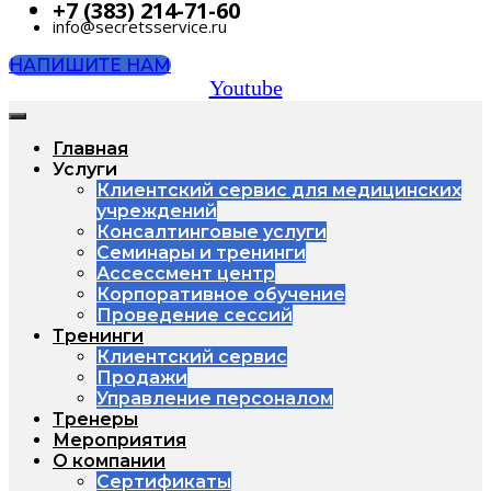
+7 (383) 214-71-60
info@secretsservice.ru
НАПИШИТЕ НАМ
Youtube
Главная
Услуги
Клиентский сервис для медицинских
учреждений
Консалтинговые услуги
Семинары и тренинги
Ассессмент центр
Корпоративное обучение
Проведение сессий
Тренинги
Клиентский сервис
Продажи
Управление персоналом
Тренеры
Мероприятия
О компании
Сертификаты