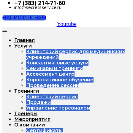
+7 (383) 214-71-60
info@secretsservice.ru
НАПИШИТЕ НАМ
Youtube
Главная
Услуги
Клиентский сервис для медицинских
учреждений
Консалтинговые услуги
Семинары и тренинги
Ассессмент центр
Корпоративное обучение
Проведение сессий
Тренинги
Клиентский сервис
Продажи
Управление персоналом
Тренеры
Мероприятия
О компании
Сертификаты