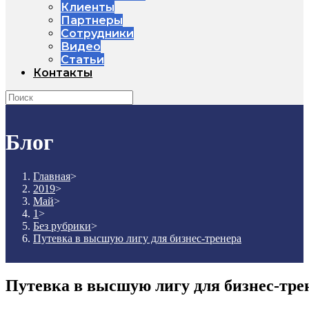
Клиенты
Партнеры
Сотрудники
Видео
Статьи
Контакты
Блог
Главная
>
2019
>
Май
>
1
>
Без рубрики
>
Путевка в высшую лигу для бизнес-тренера
Путевка в высшую лигу для бизнес-тре