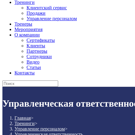
Тренинги
Клиентский сервис
Продажи
Управление персоналом
Тренеры
Мероприятия
О компании
Сертификаты
Клиенты
Партнеры
Сотрудники
Видео
Статьи
Контакты
Управленческая ответственно
Главная
>
Тренинги
>
Управление персоналом
>
Управленческая ответственность