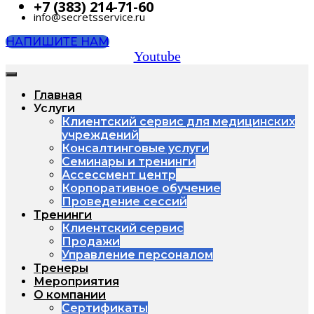
+7 (383) 214-71-60
info@secretsservice.ru
НАПИШИТЕ НАМ
Youtube
Главная
Услуги
Клиентский сервис для медицинских
учреждений
Консалтинговые услуги
Семинары и тренинги
Ассессмент центр
Корпоративное обучение
Проведение сессий
Тренинги
Клиентский сервис
Продажи
Управление персоналом
Тренеры
Мероприятия
О компании
Сертификаты