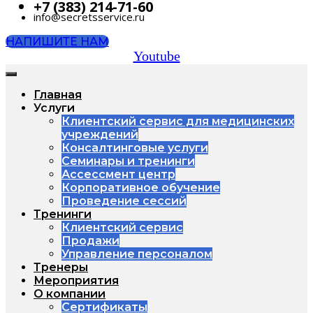
+7 (383) 214-71-60
info@secretsservice.ru
НАПИШИТЕ НАМ
Youtube
Главная
Услуги
Клиентский сервис для медицинских
учреждений
Консалтинговые услуги
Семинары и тренинги
Ассессмент центр
Корпоративное обучение
Проведение сессий
Тренинги
Клиентский сервис
Продажи
Управление персоналом
Тренеры
Мероприятия
О компании
Сертификаты