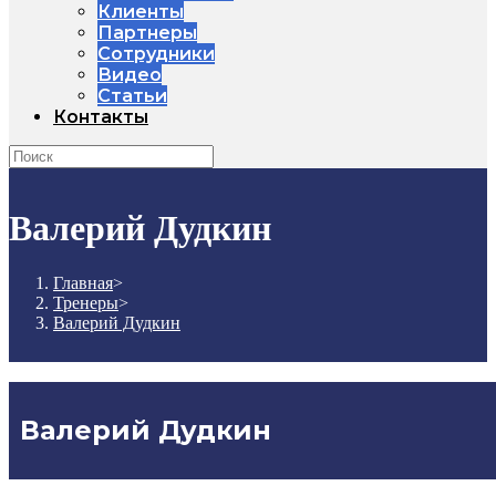
Клиенты
Партнеры
Сотрудники
Видео
Статьи
Контакты
Валерий Дудкин
Главная
>
Тренеры
>
Валерий Дудкин
Валерий Дудкин