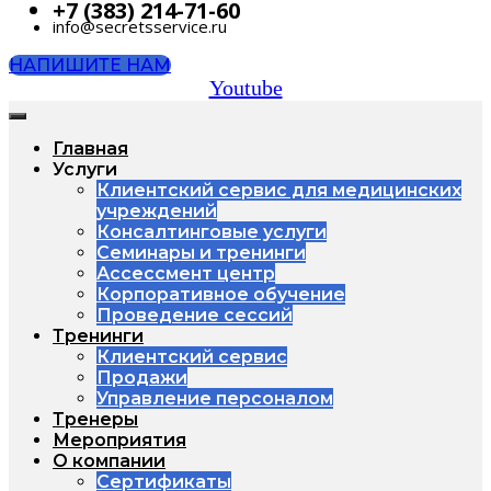
+7 (383) 214-71-60
info@secretsservice.ru
НАПИШИТЕ НАМ
Youtube
Главная
Услуги
Клиентский сервис для медицинских
учреждений
Консалтинговые услуги
Семинары и тренинги
Ассессмент центр
Корпоративное обучение
Проведение сессий
Тренинги
Клиентский сервис
Продажи
Управление персоналом
Тренеры
Мероприятия
О компании
Сертификаты