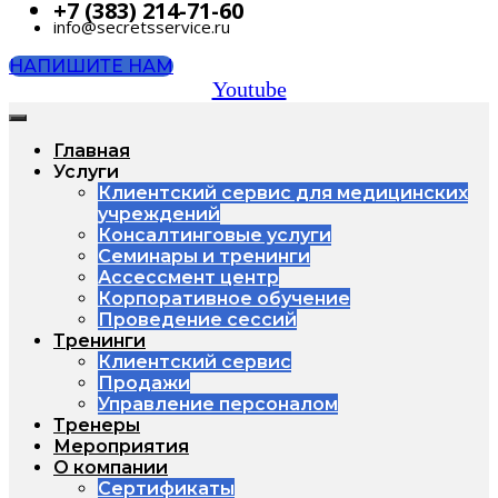
+7 (383) 214-71-60
info@secretsservice.ru
НАПИШИТЕ НАМ
Youtube
Главная
Услуги
Клиентский сервис для медицинских
учреждений
Консалтинговые услуги
Семинары и тренинги
Ассессмент центр
Корпоративное обучение
Проведение сессий
Тренинги
Клиентский сервис
Продажи
Управление персоналом
Тренеры
Мероприятия
О компании
Сертификаты