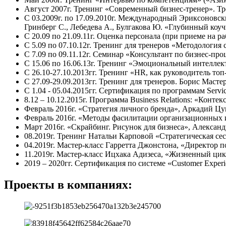
Август 2007г. Тренинг «Современный бизнес-тренер». Тр
С 03.2009г. по 17.09.2010г. Международный Эриксоновский 
Гринберг С., Лебедева А., Булгакова Ю. «Глубинный коу
С 20.09 по 21.09.11г. Оценка персонала (при приеме на р
С 5.09 по 07.10.12г. Тренинг для тренеров «Методология 
С 7.09 по 09.11.12г. Семинар «Консультант по бизнес-про
С 15.06 по 16.06.13г. Тренинг «Эмоциональный интеллект
С 26.10-27.10.2013гг. Тренинг «HR, как руководитель то
С 27.09-29.09.2013гг. Тренинг для тренеров. Борис Масте
C 1.04 - 05.04.2015гг. Сертификация по программам Service 
8.12 – 10.12.2015г. Программа Business Relations: «Конте
Февраль 2016г. «Стратегия личного бренда», Аркадий Цу
Февраль 2016г. «Методы фасилитации организационных и
Март 2016г. «Скрайбинг. Рисунок для бизнеса», Алексан
08.2019г. Тренинг Натальи Карповой «Стратегическая се
04.2019г. Мастер-класс Гарретта Джонстона, «Директор п
11.2019г. Мастер-класс Ицхака Адизеса, «Жизненный цик
2019 – 2020гг. Сертификация по системе «Сustomer Exper
Проекты в компаниях: