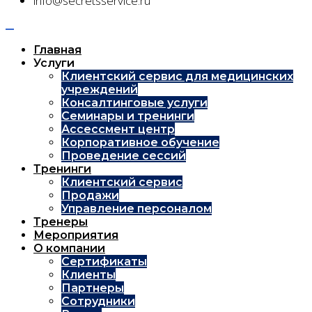
info@secretsservice.ru
Главная
Услуги
Клиентский сервис для медицинских
учреждений
Консалтинговые услуги
Семинары и тренинги
Ассессмент центр
Корпоративное обучение
Проведение сессий
Тренинги
Клиентский сервис
Продажи
Управление персоналом
Тренеры
Мероприятия
О компании
Сертификаты
Клиенты
Партнеры
Сотрудники