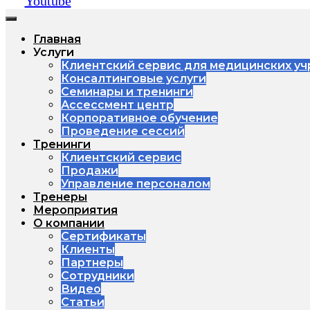
Youtube
Главная
Услуги
Клиентский сервис для медицинских у
Консалтинговые услуги
Семинары и тренинги
Ассессмент центр
Корпоративное обучение
Проведение сессий
Тренинги
Клиентский сервис
Продажи
Управление персоналом
Тренеры
Мероприятия
О компании
Сертификаты
Клиенты
Партнеры
Сотрудники
Видео
Статьи