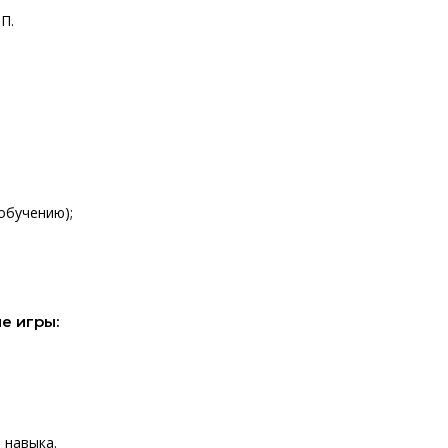
П.
обучению);
е игры:
 навыка.