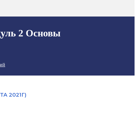
уль 2 Основы
рий
А 2021Г)