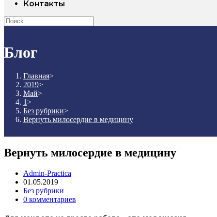
Контакты
Блог
Главная
>
2019
>
Май
>
1
>
Без рубрики
>
Вернуть милосердие в медицину
Вернуть милосердие в медицину
Admin-Practica
01.05.2019
Без рубрики
0 комментариев