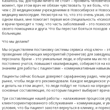
Казалось бы, докторам ничего не стоит – проявить человечес
момент, при этом врач не обязан чувствовать ту же боль, что
чем с 20 медицинскими учреждениями в Новосибирске и Новоси
медицину милосердие. Несмотря на то, что это очень узкая, с
одном языке, мне помогает первая моя специальность «психо
и врачи приходят к тому, что часть заболеваний – это психос
своего помощника и друга. Что бы перестал бояться походов 
больницам.
Что мы делаем?
Мы осуществляем постановку системы сервиса «под ключ» – эт
проведение обучающих мероприятий (тренингов) для заведующ
персонала. Врачи – это уникальные люди, и обучаем мы их по
постоянно учатся, повышают квалификацию, собираются на ко
знаниям для работы с пациентами – коммуникативным навыкам
Пациенты сейчас больше доверяют сарафанному радио, чем ре
рынке, чтобы люди его рекомендовали. Каждое медицинское уч
и делать на этом акцент, то люди пойдут не только на опреде
основные составляющие, по которым пациент выбирает врача 
Три составляющие нашей работы – налаживание процессов уп
клиентоориентированного обслуживания – коммуникации, и ув
условия, что бы пациент захотел вернуться в клинику, и поре