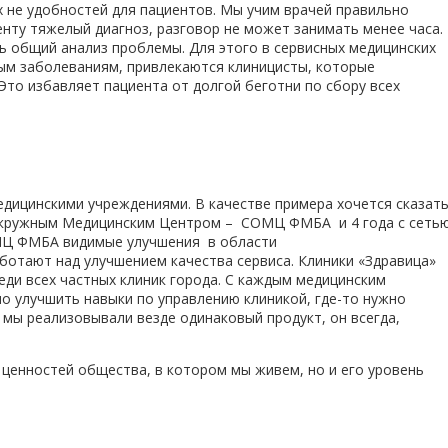
х не удобностей для пациентов. Мы учим врачей правильно
нту тяжелый диагноз, разговор не может занимать менее часа.
ь общий анализ проблемы. Для этого в сервисных медицинских
ым заболеваниям, привлекаются клиницисты, которые
Это избавляет пациента от долгой беготни по сбору всех
едицинскими учреждениями. В качестве примера хочется сказат
м Окружным Медицинским Центром – СОМЦ ФМБА и 4 года с сеть
ОМЦ ФМБА видимые улучшения в области
отают над улучшением качества сервиса. Клиники «Здравица»
ди всех частных клиник города. С каждым медицинским
о улучшить навыки по управлению клиникой, где-то нужно
мы реализовывали везде одинаковый продукт, он всегда,
ценностей общества, в котором мы живем, но и его уровень