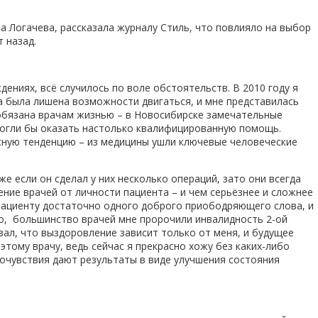
а Логачева, рассказала журналу Стиль, что повлияло на выбор
 назад.
дениях, всё случилось по воле обстоятельств. В 2010 году я
а была лишена возможности двигаться, и мне представилась
 обязана врачам жизнью – в Новосибирске замечательные
 смогли бы оказать настолько квалифицированную помощь.
есную тенденцию – из медицины ушли ключевые человеческие
е если он сделал у них несколько операций, зато они всегда
ение врачей от личности пациента – и чем серьёзнее и сложнее
 пациенту достаточно одного доброго приободряющего слова, и
ьно, большинство врачей мне пророчили инвалидность 2-ой
ал, что выздоровление зависит только от меня, и будущее
этому врачу, ведь сейчас я прекрасно хожу без каких-либо
очувствия дают результаты в виде улучшения состояния