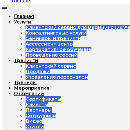
Youtube
Главная
Услуги
Клиентский сервис для медицинских у
Консалтинговые услуги
Семинары и тренинги
Ассессмент центр
Корпоративное обучение
Проведение сессий
Тренинги
Клиентский сервис
Продажи
Управление персоналом
Тренеры
Мероприятия
О компании
Сертификаты
Клиенты
Партнеры
Сотрудники
Видео
Статьи