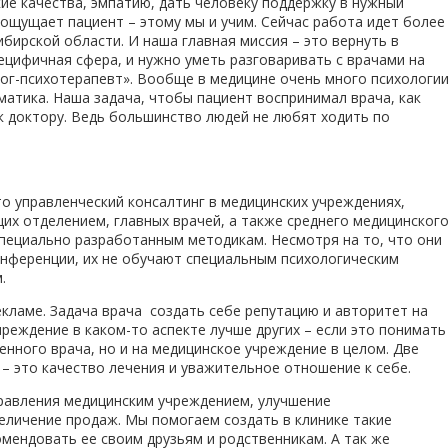
кие качества, эмпатию, дать человеку поддержку в нужный
 ощущает пациент – этому мы и учим. Сейчас работа идет более
бирской области. И наша главная миссия – это вернуть в
пецифичная сфера, и нужно уметь разговаривать с врачами на
лог-психотерапевт». Вообще в медицине очень много психологи
оматика. Наша задача, чтобы пациент воспринимал врача, как
к доктору. Ведь большинство людей не любят ходить по
о управленческий консалтинг в медицинских учреждениях,
их отделением, главных врачей, а также среднего медицинског
 специально разработанным методикам. Несмотря на то, что они
нференции, их не обучают специальным психологическим
.
кламе. Задача врача создать себе репутацию и авторитет на
реждение в каком-то аспекте лучше других – если это понимать
ленного врача, но и на медицинское учреждение в целом. Две
– это качество лечения и уважительное отношение к себе.
равления медицинским учреждением, улучшение
еличение продаж. Мы помогаем создать в клинике такие
комендовать ее своим друзьям и родственникам. А так же