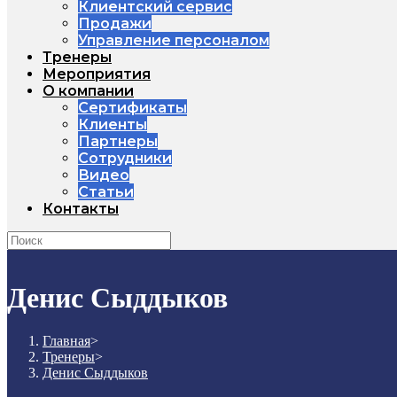
Клиентский сервис
Продажи
Управление персоналом
Тренеры
Мероприятия
О компании
Сертификаты
Клиенты
Партнеры
Сотрудники
Видео
Статьи
Контакты
Денис Сыддыков
Главная
>
Тренеры
>
Денис Сыддыков