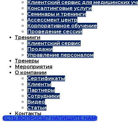
Клиентский сервис для медицинских у
Консалтинговые услуги
Семинары и тренинги
Ассессмент центр
Корпоративное обучение
Проведение сессий
Тренинги
Клиентский сервис
Продажи
Управление персоналом
Тренеры
Мероприятия
О компании
Сертификаты
Клиенты
Партнеры
Сотрудники
Видео
Статьи
Контакты
ЕСТЬ ВОПРОСЫ? НАПИШИТЕ НАМ!