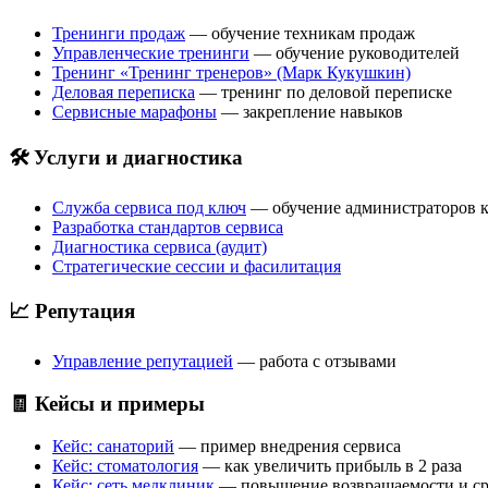
Тренинги продаж
— обучение техникам продаж
Управленческие тренинги
— обучение руководителей
Тренинг «Тренинг тренеров» (Марк Кукушкин)
Деловая переписка
— тренинг по деловой переписке
Сервисные марафоны
— закрепление навыков
🛠️ Услуги и диагностика
Служба сервиса под ключ
— обучение администраторов 
Разработка стандартов сервиса
Диагностика сервиса (аудит)
Стратегические сессии и фасилитация
📈 Репутация
Управление репутацией
— работа с отзывами
🧾 Кейсы и примеры
Кейс: санаторий
— пример внедрения сервиса
Кейс: стоматология
— как увеличить прибыль в 2 раза
Кейс: сеть медклиник
— повышение возвращаемости и ср