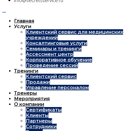
info@secretsservice.ru
Главная
Услуги
Клиентский сервис для медицинских
учреждений
Консалтинговые услуги
Семинары и тренинги
Ассессмент центр
Корпоративное обучение
Проведение сессий
Тренинги
Клиентский сервис
Продажи
Управление персоналом
Тренеры
Мероприятия
О компании
Сертификаты
Клиенты
Партнеры
Сотрудники