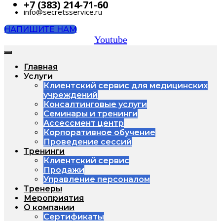
+7 (383) 214-71-60
info@secretsservice.ru
НАПИШИТЕ НАМ
Youtube
Главная
Услуги
Клиентский сервис для медицинских
учреждений
Консалтинговые услуги
Семинары и тренинги
Ассессмент центр
Корпоративное обучение
Проведение сессий
Тренинги
Клиентский сервис
Продажи
Управление персоналом
Тренеры
Мероприятия
О компании
Сертификаты